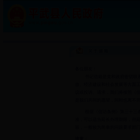
首 页
关于信箱
>>
>>
各位朋友：
书记信箱是党和政府密切联系群
放、经济建设和社会发展等方面
议或投诉、请求，我们将按照《
是我们共同的愿望，同时也离不
根据《信访条例》第三十三条：
准，可以适当延长办理期限，但延
容，一般较为简单的问题要求部门
注意：