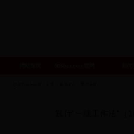
网站首页
365bet.com官网
新闻
您当前所在位置：
首页
>
新闻中心
>
图片新闻
践行“一线工作法”（