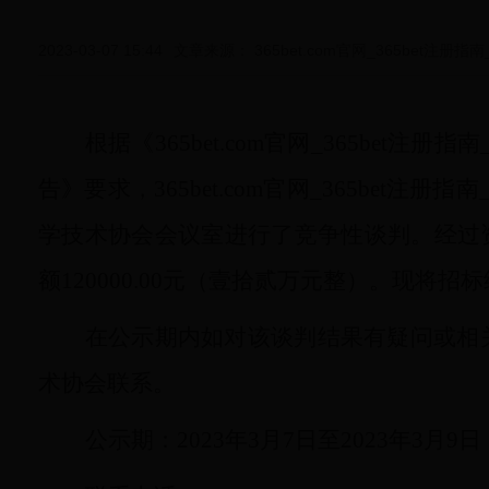
2023-03-07 15:44
文章来源： 365bet.com官网_365bet注册
根据《
365bet.com官网_365be
告
》
要求，
365bet.com官网_365bet注
学技术协会
会议室进行了竞争性谈判
。
经过
额
120000.00元（壹拾贰万元整）。
现将
招标
在公示期内如对该谈判结果
有
疑问或相
术协会
联系
。
公示期：
2023
年
3
月
7
日至
2023
年
3
月
9
日