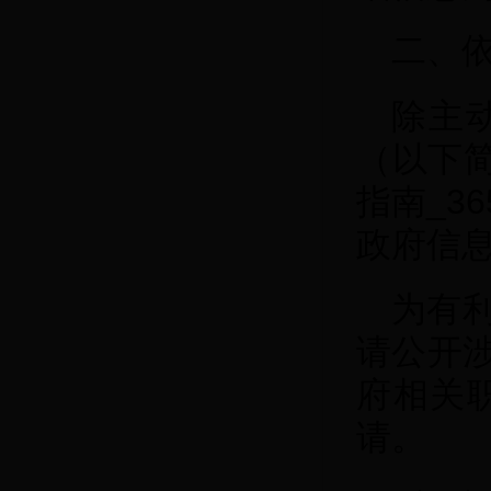
二、
除主
（以下简称
指南_3
政府信
为有
请公开
府相关
请。