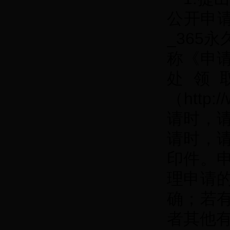
公开申请的
_365
称《申
处领
（http
请时，
请时，
印件。
理申请
确；若
者其他