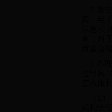
2.
真、电
信息公
查，对
审查合
3.
过出具《3
怎么做
（1
式和途