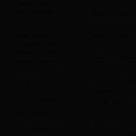
_365永久激活怎么
做到的稳经济增长专
黄骏主持召开365bet
栏
评议会
365bet.com官网
黄骏主持召开365bet
_365bet注册指南
黄骏：适应基层扎根基
_365永久激活怎么
365bet.com官
做到的民族团结进步
创建活动专栏
学习贯彻党的二十大精
法治政府建设
我为群众办实事 丨平武
图说我们的价值观
不忘初心 继续前行！——
党纪党规记我心
喜迎二十大 奋进新征程：
环境违法曝光台及环
喜迎二十大 奋进新征